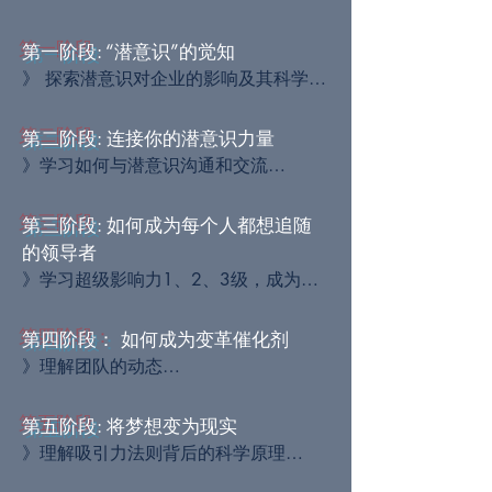
第一阶段
: “潜意识”的觉知
》 探索潜意识对企业的影响及其科学原
理

》在潜意识层面上理解人类和组织

第二阶段
: 连接你的潜意识力量
》掌握发现公司挑战和问题其根源的技
》学习如何与潜意识沟通和交流

巧
》重新与情感连接并进行疗愈

》通过打破惯有模式来解锁您的潜力

第三阶段
: 如何成为每个人都想追随
》将您的思维模式从自我限制转变为领
的领导者
导力
》学习超级影响力1、2、3级，成为有
魅力的领导者

》在潜意识层面上了解动机，并学习如
第四阶段：
如何成为变革催化剂
何激活它

》理解团队的动态

》通过新的角度看待冲突，学习如何拥
》克服阻力，推动成功的变革

抱它来推动创造力
》掌握影响心灵的艺术
第五阶段
: 将梦想变为现实
》理解吸引力法则背后的科学原理

》扩展您接受的能力
