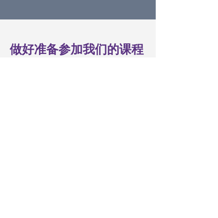
》进入您的理想状态

》将任何业务战略显化为现实，创造世
界一流的组织
做好准备参加我们的课程
要充分发挥这个课程的作用，您只需
要每天安排10至20分钟来观看课程视
频并采取行动。您还可以在我们的群
聊里获取在成长过程中的支持。
每两周的周末，我们将一起进行为期
二个小时的线上课程，讨论成果，分
享实践经验并回答您的问题。我们还
将一起练习技巧，以加强彼此之间的
学习和互动。 这是你与其他学员互动
的绝佳机会，让你在成长旅程中得到
更多的支持和启发。